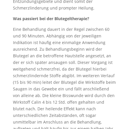
Entzündungsgebiete und dient somit der
Schmerzlinderung und prompter Heilung.
Was passiert bei der Blutegeltherapie?
Eine Behandlung dauert in der Regel zwischen 60
und 90 Minuten. Abhängig von der jeweiligen
Indikation ist häufig eine einmalige Anwendung
ausreichend. Zu Behandlungsbeginn wird der
Blutegel an die betroffene Hautstelle angesetzt, an
der er sich später ansaugen soll. Dieser Vorgang ist
weitgehend schmerzfrei, da der Blutegel hierbei
schmerzlindernde Stoffe abgibt. Im weiteren Verlauf
(15 bis 90 min) leitet der Blutegel die Wirkstoffe beim
Saugen in das Gewebe ein und fällt anschließend
von alleine ab. Die kleine Bisswunde wird durch den
Wirkstoff Calin 4 bis 12 Std. offen gehalten und
blutet nach. Der heilende Effekt kann nach
untersch
iedlichen Zeitabständen, oft sogar
unmittelbar im Anschluss an die Behandlung,
auftreten und hält häufig bis zur einem halben Jahr